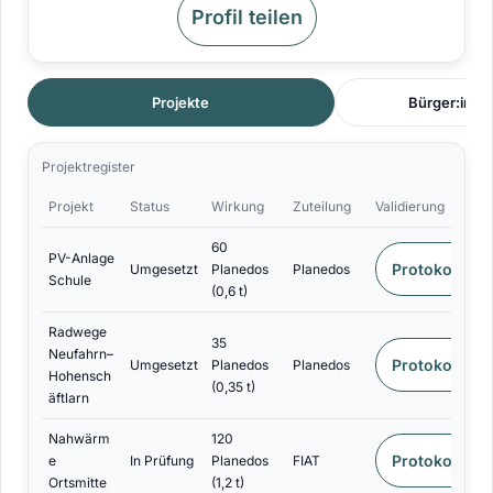
Profil teilen
Projekte
Bürger:inne
Projektregister
Projekt
Status
Wirkung
Zuteilung
Validierung
60
PV-Anlage
Protokoll
Umgesetzt
Planedos
Planedos
Schule
(0,6 t)
Radwege
35
Neufahrn–
Protokoll
Umgesetzt
Planedos
Planedos
Hohensch
(0,35 t)
äftlarn
Nahwärm
120
Protokoll
e
In Prüfung
Planedos
FIAT
Ortsmitte
(1,2 t)