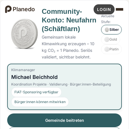
Planedo
LOGIN
Community-
Aktuelle
Konto: Neufahrn
Stufe:
(Schäftlarn)
Silber
Gemeinsam lokale
Gold
Klimawirkung erzeugen – 10
Platin
kg CO₂ = 1 Planedo. Seriös
validiert, sichtbar belohnt.
Klimamanager
Michael Beichhold
Koordination Projekte · Validierung · Bürger:innen-Beteiligung
FIAT-Sponsoring verfügbar
Bürger:innen können mitwirken
Gemeinde beitreten