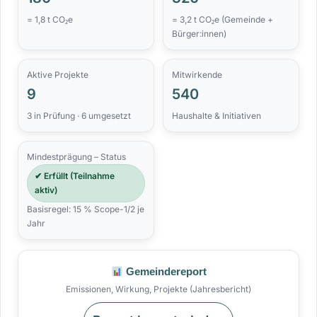
= 1,8 t CO₂e
= 3,2 t CO₂e (Gemeinde +
Bürger:innen)
Aktive Projekte
Mitwirkende
9
540
3 in Prüfung · 6 umgesetzt
Haushalte & Initiativen
Mindestprägung – Status
✔ Erfüllt (Teilnahme
aktiv)
Basisregel: 15 % Scope-1/2 je
Jahr
Gemeindereport
Emissionen, Wirkung, Projekte (Jahresbericht)