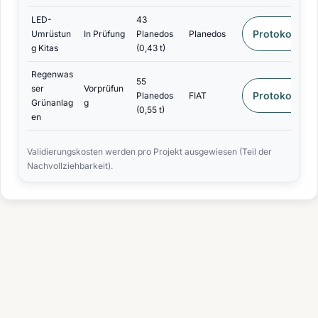
LED-
43
Protokoll
Umrüstun
In Prüfung
Planedos
Planedos
g Kitas
(0,43 t)
Regenwas
55
ser
Vorprüfun
Protokoll
Planedos
FIAT
Grünanlag
g
(0,55 t)
en
Validierungskosten werden pro Projekt ausgewiesen (Teil der
Nachvollziehbarkeit).