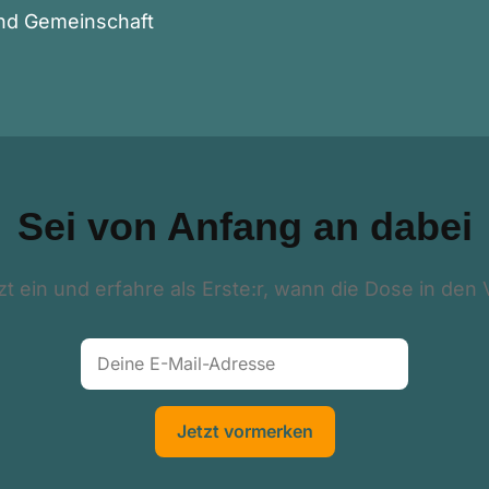
und Gemeinschaft
Sei von Anfang an dabei
tzt ein und erfahre als Erste:r, wann die Dose in den 
Jetzt vormerken